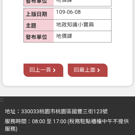
全
109-06-08
政
策
地政知識小寶典
政
地價課
府
網
站
資
回上一頁
回最上面
料
開
放
宣
:::
告
地址：330033桃園市桃園區國豐三街123號
服務時間：08:00 至 17:00 (稅務駐點櫃檯中午不提供
服務)