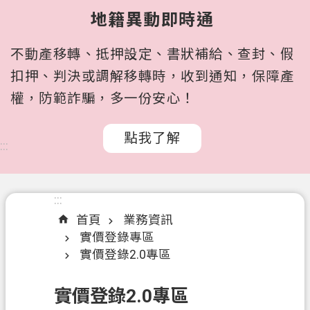
所
地籍異動即時通
屬
機
不動產移轉、抵押設定、書狀補給、查封、假
關
扣押、判決或調解移轉時，收到通知，保障產
認
權，防範詐騙，多一份安心！
識
我
點我了解
們
:::
訊
息
:::
公
首頁
業務資訊
告
實價登錄專區
申
實價登錄2.0專區
辦
文
實價登錄2.0專區
件