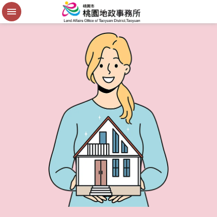
便
民
謄
本
進
階
搜
尋
桃
園
市
政
府