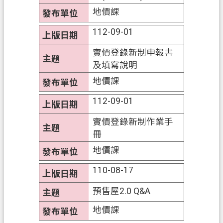
關
地價課
通
112-09-01
訊
錄
實價登錄新制申報書
及填寫說明
檔
案
地價課
應
112-09-01
用
專
實價登錄新制作業手
區
冊
地價課
回
首
110-08-17
頁
預售屋2.0 Q&A
網
地價課
站
導