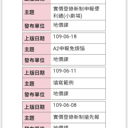
政
實價登錄新制申報便
府
利通(小劇場)
E
地價課
n
g
109-06-18
l
i
A2申報免煩惱
s
h
地價課
109-06-11
隱
私
填寫範例
權
政
地價課
策
109-06-08
網
實價登錄新制搶先報
站
安
地價課