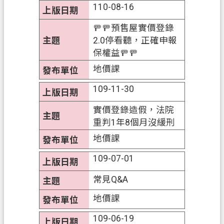
110-08-16
覽
🚥🚥預售屋實價登錄
市
2.0停看聽，正確申報
政
保權益🚥🚥
信
地價課
箱
109-11-30
常
見
實價登錄造假，法院
問
重判1年8個月沒緩刑
答
地價課
地
109-07-01
政
局
常見Q&A
桃
地價課
園
109-06-19
市