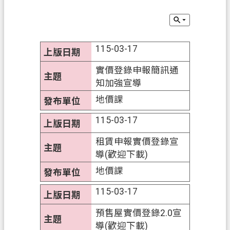
業
務
資
115-03-17
訊
實價登錄申報簡訊通
便
知加強宣導
民
地價課
服
務
115-03-17
政
租賃申報實價登錄宣
府
導(歡迎下載)
資
地價課
訊
公
115-03-17
開
預售屋實價登錄2.0宣
機
導(歡迎下載)