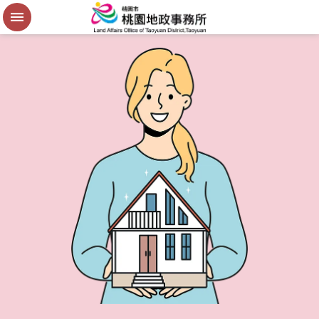
便
民
謄
本
進
階
搜
尋
桃
園
市
政
府