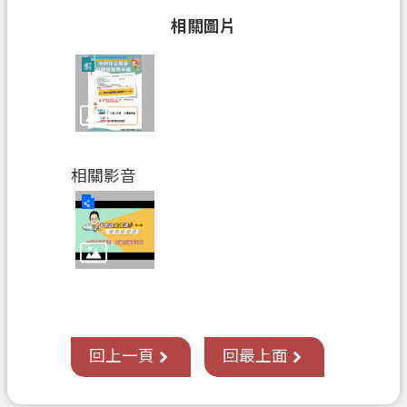
覽
相關圖片
市
政
信
箱
常
相關影音
見
問
答
地
政
局
桃
回上一頁
回最上面
園
市