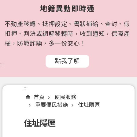
所
地籍異動即時通
屬
機
不動產移轉、抵押設定、書狀補給、查封、假
關
扣押、判決或調解移轉時，收到通知，保障產
認
權，防範詐騙，多一份安心！
識
我
點我了解
們
:::
訊
息
:::
公
首頁
便民服務
告
重要便民措施
住址隱匿
申
辦
住址隱匿
文
件