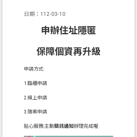
業
日期：112-03-10
務
資
申辦住址隱匿
訊
便
保障個資再升級
民
服
申請方式:
務
政
1.臨櫃申請
府
2.線上申請
資
訊
3.隨案申請
公
開
貼心服務:主動
簡訊通知
辦理完成喔
機