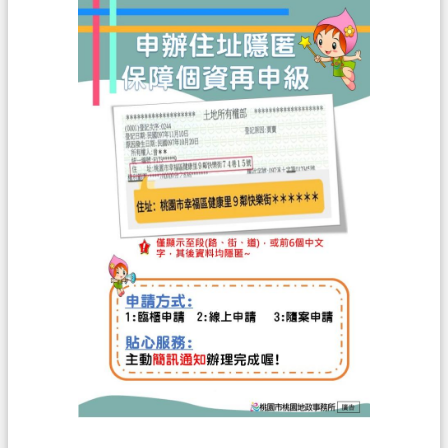
關
通
訊
錄
檔
案
應
用
專
區
回
首
頁
網
站
導