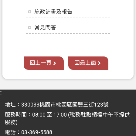
關
施政計畫及報告
通
訊
錄
常見問答
檔
案
應
用
回上一頁
回最上面
專
區
:::
回
首
地址：330033桃園市桃園區國豐三街123號
頁
服務時間：08:00 至 17:00 (稅務駐點櫃檯中午不提供
網
服務)
站
電話：03-369-5588
導