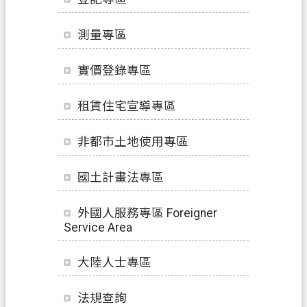
業
測量專區
務
資
實價登錄專區
訊
便
租賃住宅宣導專區
民
服
非都市土地使用專區
務
國土計畫法專區
政
府
外國人服務專區 Foreigner
資
Service Area
訊
公
大陸人士專區
開
法規查詢
機