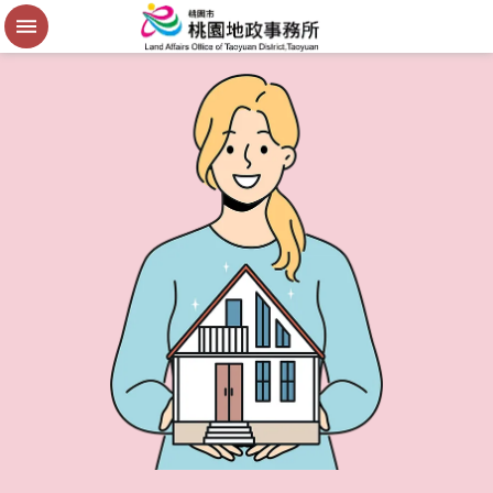
便
民
謄
本
進
階
搜
尋
桃
園
市
政
府