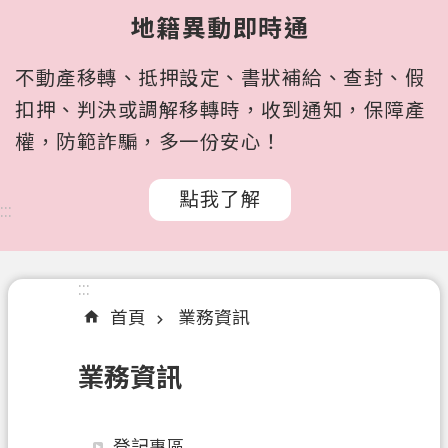
所
地籍異動即時通
屬
機
不動產移轉、抵押設定、書狀補給、查封、假
關
扣押、判決或調解移轉時，收到通知，保障產
認
權，防範詐騙，多一份安心！
識
我
點我了解
們
:::
訊
息
:::
公
首頁
業務資訊
告
申
業務資訊
辦
文
件
登記專區