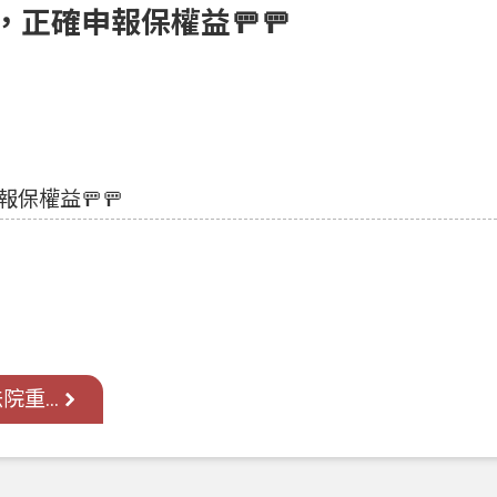
聽，正確申報保權益🚥🚥
報保權益🚥🚥
重...