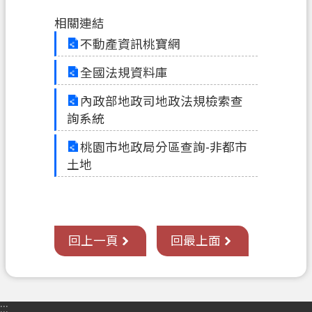
覽
相關連結
不動產資訊桃寶網
市
政
全國法規資料庫
信
箱
內政部地政司地政法規檢索查
詢系統
常
見
桃園市地政局分區查詢-非都市
問
土地
答
地
政
回上一頁
回最上面
局
桃
園
市
:::