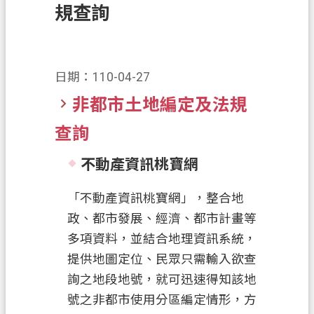
規查詢
業
務
資
日期：110-04-27
訊
非都市土地編定及法規
便
民
查詢
服
務
不動產資訊桃寶網
政
「不動產資訊桃寶網」，整合地
府
政、都市發展、經濟、都市計畫等
資
多項資料，並結合地理資訊系統，
訊
公
提供地圖定位、民眾只需輸入欲查
開
詢之地段地號，就可迅速得知該地
號之非都市使用分區編定情形，方
機