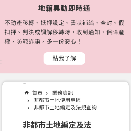
所
地籍異動即時通
屬
機
不動產移轉、抵押設定、書狀補給、查封、假
關
扣押、判決或調解移轉時，收到通知，保障產
認
權，防範詐騙，多一份安心！
識
我
點我了解
們
:::
訊
息
:::
公
首頁
業務資訊
告
非都市土地使用專區
申
非都市土地編定及法規查詢
辦
文
非都市土地編定及法
件