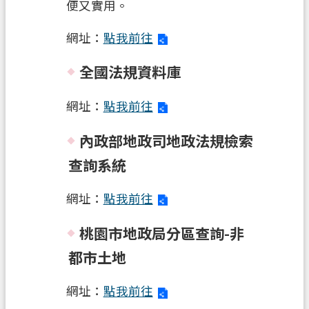
便又實用。
關
通
網址：
點我前往
訊
錄
全國法規資料庫
檔
網址：
點我前往
案
應
內政部地政司地政法規檢索
用
專
查詢系統
區
網址：
點我前往
回
首
桃園市地政局分區查詢-非
頁
都市土地
網
站
網址：
點我前往
導