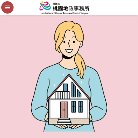
便
民
謄
本
進
階
搜
尋
桃
園
市
政
府