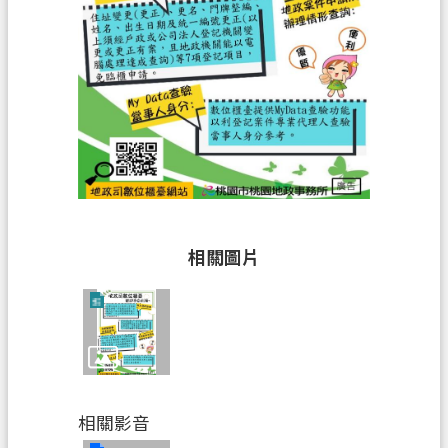
關
通
訊
錄
檔
案
應
用
專
區
相關圖片
回
首
頁
網
站
相關影音
導