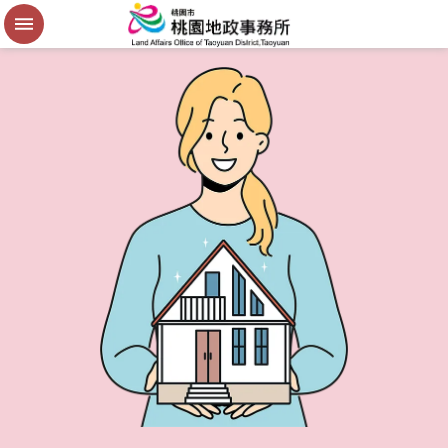
便
民
謄
本
進
階
搜
尋
桃
園
市
政
府