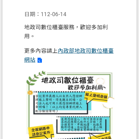
業
日期：112-06-14
務
資
地政司數位櫃臺服務，歡迎多加利
訊
用。
便
更多內容請上
內政部地政司數位櫃臺
民
網站
服
務
政
府
資
訊
公
開
機