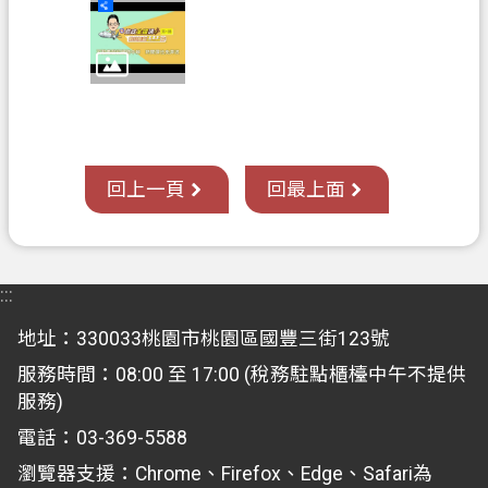
覽
市
政
信
箱
回上一頁
回最上面
常
見
問
答
:::
地
地址：330033桃園市桃園區國豐三街123號
政
服務時間：08:00 至 17:00 (稅務駐點櫃檯中午不提供
局
服務)
桃
電話：03-369-5588
園
瀏覽器支援：Chrome、Firefox、Edge、Safari為
市