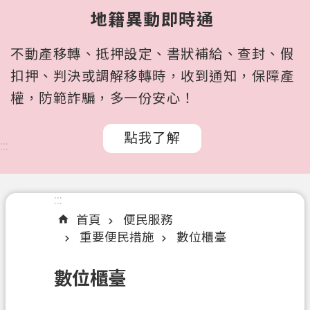
所
地籍異動即時通
屬
機
不動產移轉、抵押設定、書狀補給、查封、假
關
扣押、判決或調解移轉時，收到通知，保障產
認
權，防範詐騙，多一份安心！
識
我
點我了解
們
:::
訊
息
:::
公
首頁
便民服務
告
重要便民措施
數位櫃臺
申
辦
數位櫃臺
文
件