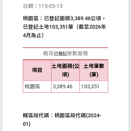
日期：115-05-13
業
務
桃園區：
已登記面積3,389.46
公頃，
資
已登記土地103,351
筆（截至2026
年
訊
4
月為止）
便
民
轄區
筆數面積
已登記
服
土地面積(公
土地筆數
務
項目
頃)
(筆)
政
府
桃園區
3,389.46
103,351
資
訊
公
轄區段代碼︰桃園區段代碼(2024-
開
01)
機