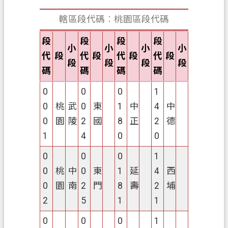
關
轄區段代碼︰桃園區段代碼
通
訊
段
段
段
段
錄
小
小
小
小
代
段
代
段
代
段
代
段
段
段
段
段
檔
碼
碼
碼
碼
案
0
0
0
1
應
用
0
桃
武
0
東
1
中
4
中
專
0
園
陵
2
國
8
正
2
德
區
1
4
0
0
回
0
0
0
1
首
0
桃
中
0
東
1
延
4
西
頁
0
園
南
2
門
8
壽
2
埔
2
5
1
1
網
站
0
0
0
1
導