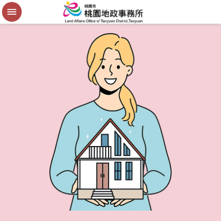
便
民
謄
本
進
階
搜
尋
桃
園
市
政
府