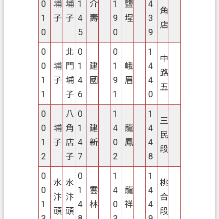
0
埔
埔
1
介
1
鹽
4
全
角
1
子
子
4
壽
9
埕
3
政
店
0
5
0
9
策
0
北
0
0
1
政
中
0
埔
門
1
建
1
峨
4
府
路
網
1
子
埔
4
國
9
眉
4
五
站
1
子
6
1
0
資
0
八
0
1
1
料
三
開
0
埔
角
1
建
4
龍
4
民
放
1
子
店
4
新
0
鳳
4
段
宣
2
子
7
2
8
告
0
0
1
1
水
水
桃
0
1
雲
4
龍
4
汴
汴
合
1
4
林
0
祥
4
頭
頭
段
3
8
3
9