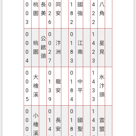
0
桃
長
0
同
1
國
4
八
覽
0
園
美
2
安
8
強
2
角
市
3
6
2
2
政
0
0
0
1
信
公
箱
0
桃
0
汴
1
江
4
星
館
0
園
2
洲
8
南
2
見
常
頭
4
7
3
3
見
問
0
0
0
1
大
水
答
0
1
龍
1
中
4
檜
汴
0
3
安
8
平
3
地
溪
頭
政
5
9
4
3
局
0
0
0
1
小
桃
0
1
長
1
國
4
雲
檜
園
0
4
安
8
聖
3
盟
溪
市