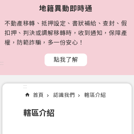
所
地籍異動即時通
屬
機
不動產移轉、抵押設定、書狀補給、查封、假
關
扣押、判決或調解移轉時，收到通知，保障產
認
權，防範詐騙，多一份安心！
識
我
點我了解
們
:::
訊
息
:::
公
首頁
認識我們
轄區介紹
告
申
轄區介紹
辦
文
件