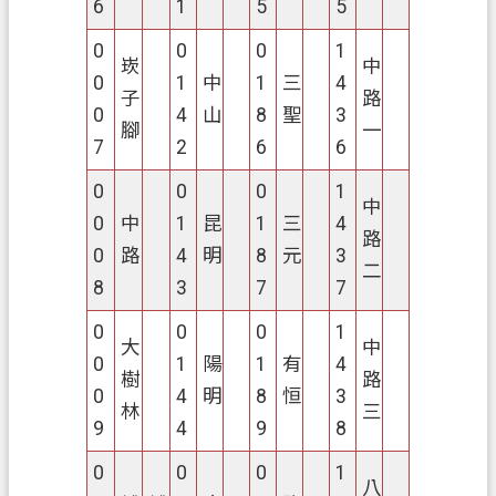
6
1
5
5
政
府
0
0
0
1
崁
中
0
1
中
1
三
4
E
子
路
n
0
4
山
8
聖
3
腳
一
g
7
2
6
6
l
i
0
0
0
1
s
中
0
中
1
昆
1
三
4
h
路
0
路
4
明
8
元
3
二
隱
8
3
7
7
私
0
0
0
1
權
大
中
政
0
1
陽
1
有
4
樹
路
策
0
4
明
8
恒
3
林
三
9
4
9
8
網
站
0
0
0
1
八
安