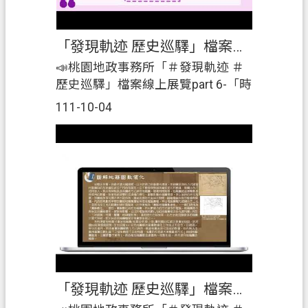
全
111年11月30日止。|🏢#展覽地點：
政
#桃園市桃園地政事務所3樓及4樓辦
「發現軌迹 歷史巡驛」檔案線上展覽part6-「時光列車」
策
公廳舍。|2️⃣展覽期間免費提供團體
（每場次10人以上）#預約導覽解說
📣桃園地政事務所「＃發現軌迹 ＃
政
服務。|☎️ #預約專線：03-
歷史巡驛」檔案線上展覽part 6-「時
府
3695588#405 莊小姐|歡迎踴躍參展
光列車」|在本所4樓展出「發現軌
111-10-04
網
喔~🤗』
迹、歷史巡驛」檔案展，介紹清代
站
鐡道，還有老倉庫新生命-桃園軌道
資
願景館(建築物)，並結合桃園火車站
料
的簿籍、圖籍及地價來一場軌迹巡
開
驛。|另外，3樓的「桃園地政時光列
放
車」，介紹簿籍的演變及權狀的
宣
「狀歷世紀」，歡迎大家來參展。|
告
📅#展覽時間：#自111年8月31日至
111年11月30日止。|🏢#展覽地點：
#桃園市桃園地政事務所3樓及4樓辦
「發現軌迹 歷史巡驛」檔案線上展覽part 5-「圖籍軌迹」
公廳舍。|2️⃣展覽期間免費提供團體