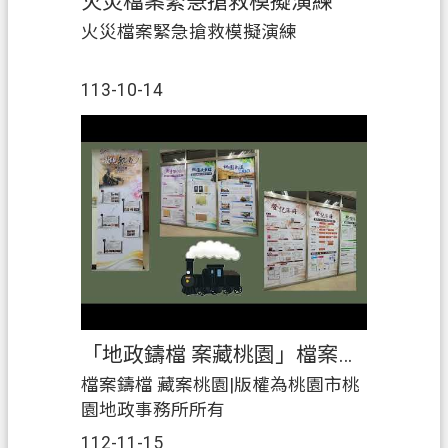
火災檔案緊急搶救模擬演練
關
火災檔案緊急搶救模擬演練
通
訊
錄
113-10-14
檔
案
應
用
專
區
回
首
「地政鑄檔 案藏桃園」檔案加值應用特展
頁
檔案鑄檔 藏案桃園|版權為桃園市桃
網
園地政事務所所有
站
112-11-15
導