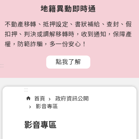
所
地籍異動即時通
屬
機
不動產移轉、抵押設定、書狀補給、查封、假
關
扣押、判決或調解移轉時，收到通知，保障產
認
權，防範詐騙，多一份安心！
識
我
點我了解
們
:::
訊
息
:::
公
首頁
政府資訊公開
告
影音專區
申
辦
影音專區
文
件