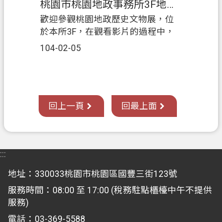
桃園市桃園地政事務所3F地政歷史文物展
歡迎參觀桃園地政歷史文物展，位
於本所3F，在觀看影片的過程中，
將帶您了解土地登記的成長過程，
104-02-05
如在日治時代，採用土地臺帳、土
地登記見出帳、土地登記簿、連名
簿等等，後續還介紹每個時期所使
用的簿冊。
回上一頁
回最上面
:::
地址：330033桃園市桃園區國豐三街123號
服務時間：08:00 至 17:00 (稅務駐點櫃檯中午不提供
服務)
電話：03-369-5588