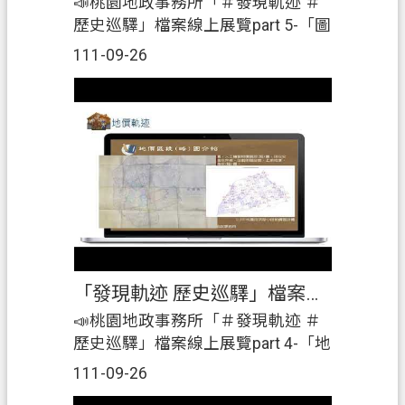
（每場次10人以上）#預約導覽解說
📣桃園地政事務所「＃發現軌迹 ＃
服務。|☎️ #預約專線：03-
歷史巡驛」檔案線上展覽part 5-「圖
3695588#405 莊小姐|歡迎踴躍參展
籍軌迹」|在本所4樓展出「發現軌
111-09-26
喔~🤗』
迹、歷史巡驛」檔案展，介紹清代
鐡道，還有老倉庫新生命-桃園軌道
願景館(建築物)，並結合桃園火車站
的簿籍、圖籍及地價來一場軌迹巡
驛。|另外，3樓的「桃園地政時光列
車」，介紹簿籍的演變及權狀的
「狀歷世紀」，歡迎大家來參展。|
📅#展覽時間：#自111年8月31日至
111年11月30日止。|🏢#展覽地點：
#桃園市桃園地政事務所3樓及4樓辦
「發現軌迹 歷史巡驛」檔案線上展覽part4-「地價軌迹」
公廳舍。|2️⃣展覽期間免費提供團體
（每場次10人以上）#預約導覽解說
📣桃園地政事務所「＃發現軌迹 ＃
服務。|☎️ #預約專線：03-
歷史巡驛」檔案線上展覽part 4-「地
3695588#405 莊小姐|歡迎踴躍參展
價軌迹」|在本所4樓展出「發現軌
111-09-26
喔~🤗』|
迹、歷史巡驛」檔案展，介紹清代