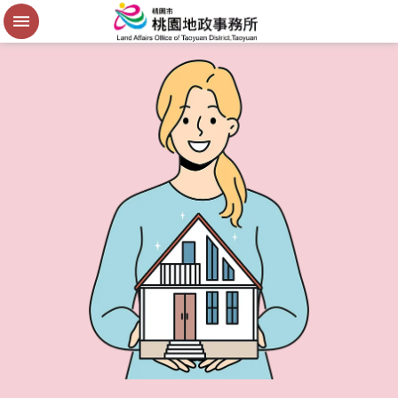
便
民
謄
本
進
階
搜
尋
桃
園
市
政
府