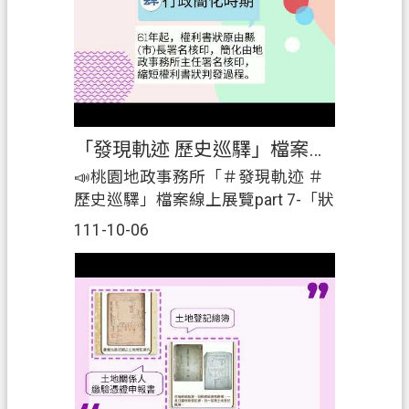
政
府
E
n
g
l
「發現軌迹 歷史巡驛」檔案線上展覽part 7-「狀歷世紀」
i
s
📣桃園地政事務所「＃發現軌迹 ＃
h
歷史巡驛」檔案線上展覽part 7-「狀
歷世紀」|在本所4樓展出「發現軌
隱
111-10-06
迹、歷史巡驛」檔案展，介紹清代
私
鐡道，還有老倉庫新生命-桃園軌道
權
願景館(建築物)，並結合桃園火車站
政
的簿籍、圖籍及地價來一場軌迹巡
策
驛。|另外，3樓的「桃園地政時光列
網
車」，介紹簿籍的演變及權狀的
站
「狀歷世紀」，歡迎大家來參展。|
安
📅#展覽時間：#自111年8月31日至