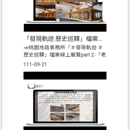
車」，介紹簿籍的演變及權狀的
「狀歷世紀」，歡迎大家來參展。|
📅#展覽時間：#自111年8月31日至
111年11月30日止。|🏢#展覽地點：
#桃園市桃園地政事務所3樓及4樓辦
「發現軌迹 歷史巡驛」檔案線上展覽part 2-「老倉庫新生命」
公廳舍。|2️⃣展覽期間免費提供團體
（每場次10人以上）#預約導覽解說
📣桃園地政事務所「＃發現軌迹 ＃
服務。|☎️ #預約專線：03-
歷史巡驛」檔案線上展覽part 2-「老
3695588#405 莊小姐|歡迎踴躍參展
倉庫新生命」|在本所4樓展出「發現
111-09-21
喔~🤗』|
軌迹、歷史巡驛」檔案展，介紹清
代鐡道，還有老倉庫新生命-桃園軌
道願景館(建築物)，並結合桃園火車
站的簿籍、圖籍及地價來一場軌迹
巡驛。|另外，3樓的「桃園地政時光
列車」，介紹簿籍的演變及權狀的
「狀歷世紀」，歡迎大家來參展。|
📅#展覽時間：#自111年8月31日至
111年11月30日止。|🏢#展覽地點：