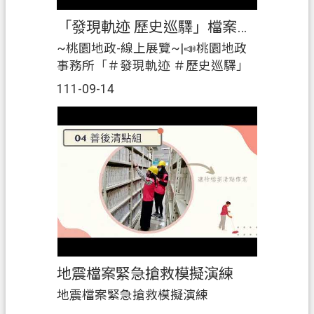
#桃園市桃園地政事務所3樓及4樓辦
「發現軌迹 歷史巡驛」檔案線上展覽part 1 -「發現軌迹 歷史尋驛」
公廳舍。|2️⃣展覽期間免費提供團體
（每場次10人以上）#預約導覽解說
~桃園地政-線上展覽~|📣桃園地政
服務。|☎️ #預約專線：03-
事務所「＃發現軌迹 ＃歷史巡驛」
3695588#405 莊小姐|歡迎踴躍參展
檔案線上展覽part 1 -「發現軌迹 歷
111-09-14
喔~🤗』|
史尋驛」|在本所4樓展出「發現軌
迹、歷史巡驛」檔案展，介紹清代
鐡道，還有老倉庫新生命-桃園軌道
願景館(建築物)，並結合桃園火車站
的簿籍、圖籍及地價來一場軌迹巡
驛。|另外，3樓的「桃園地政時光列
車」，介紹簿籍的演變及權狀的
「狀歷世紀」，歡迎大家來參展。|
📅#展覽時間：#自111年8月31日至
111年11月30日止。|🏢#展覽地點：
地震檔案緊急搶救模擬演練
#桃園市桃園地政事務所3樓及4樓辦
公廳舍。|2️⃣展覽期間免費提供團體
地震檔案緊急搶救模擬演練
（每場次10人以上）#預約導覽解說