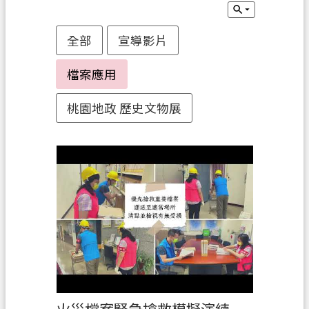
業
全部
宣導影片
務
資
檔案應用
訊
便
桃園地政 歷史文物展
民
服
務
政
府
資
訊
公
開
機