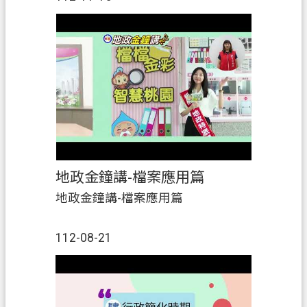
覽
市
政
信
箱
常
見
問
地政金鐘講-檔案應用篇
答
地政金鐘講-檔案應用篇
地
政
112-08-21
局
桃
園
市