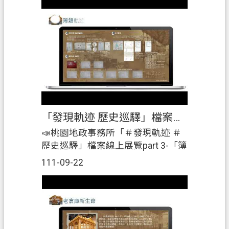
鐡道，還有老倉庫新生命-桃園軌道
願景館(建築物)，並結合桃園火車站
的簿籍、圖籍及地價來一場軌迹巡
驛。|另外，3樓的「桃園地政時光列
車」，介紹簿籍的演變及權狀的
「狀歷世紀」，歡迎大家來參展。|
📅#展覽時間：#自111年8月31日至
111年11月30日止。|🏢#展覽地點：
#桃園市桃園地政事務所3樓及4樓辦
「發現軌迹 歷史巡驛」檔案線上展覽part3-「簿籍軌迹」
公廳舍。|2️⃣展覽期間免費提供團體
（每場次10人以上）#預約導覽解說
📣桃園地政事務所「＃發現軌迹 ＃
服務。|☎️ #預約專線：03-
歷史巡驛」檔案線上展覽part 3-「簿
3695588#405 莊小姐|歡迎踴躍參展
籍軌迹」|在本所4樓展出「發現軌
111-09-22
喔~🤗』
迹、歷史巡驛」檔案展，介紹清代
鐡道，還有老倉庫新生命-桃園軌道
願景館(建築物)，並結合桃園火車站
的簿籍、圖籍及地價來一場軌迹巡
驛。|另外，3樓的「桃園地政時光列