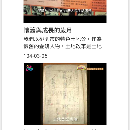
懷舊與成長的歲月
我們以桃園市的特色土地公，作為
懷舊的靈魂人物，土地改革是土地
制度的改進與革新，包含公地放
104-03-05
租、三七五減租、公地放領、耕者
有其田。