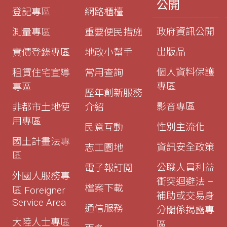
公開
登記專區
網路櫃檯
政府資訊公開
測量專區
重要便民措施
出版品
實價登錄專區
地政小幫手
個人資料保護
租賃住宅宣導
常用查詢
專區
專區
歷年創新服務
影音專區
非都市土地使
介紹
用專區
性別主流化
民意互動
國土計畫法專
資訊安全政策
志工園地
區
公職人員利益
電子報訂閱
外國人服務專
衝突迴避法 –
檔案下載
區 Foreigner
補助或交易身
Service Area
通信服務
分關係揭露專
大陸人士專區
區