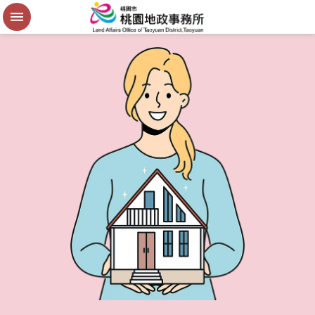
便
民
謄
本
進
階
搜
尋
桃
園
市
政
府