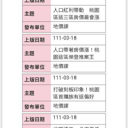
覽
​人口紅利帶動 桃園
區這三區房價最會漲
市
政
地價課
信
111-03-18
箱
人口帶著房價漲！桃
常
園這區榮登推案王
見
地價課
問
答
111-03-18
地
打破刻板印象！桃園
政
區首購族有這偏好
局
地價課
桃
111-03-18
園
市