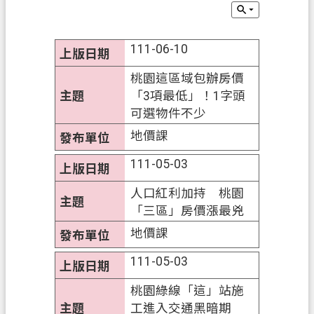
業
務
111-06-10
資
訊
桃園這區域包辦房價
「3項最低」！1字頭
便
可選物件不少
民
地價課
服
務
111-05-03
政
人口紅利加持 桃園
府
「三區」房價漲最兇
資
地價課
訊
公
111-05-03
開
桃園綠線「這」站施
機
工進入交通黑暗期