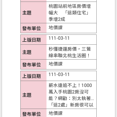
全
桃園站前地區房價增
政
幅大 「這類住宅」
策
季增2成
地價課
政
府
111-03-11
網
站
秒懂捷運房價，三鶯
資
線串聯北桃生活圈！
料
地價課
開
111-03-11
放
宣
薪水遠追不上！1000
告
萬入手桃園2房沒可
能？網勸：別太執著...
「這2處」新房很可以
地價課