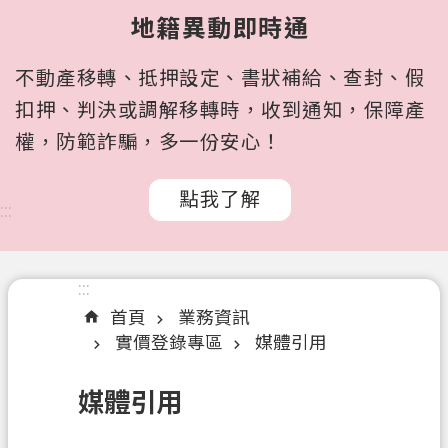
所
地籍異動即時通
屬
機
不動產移轉、抵押設定、書狀補給、查封、假
關
扣押、判決或調解移轉時，收到通知，保障產
認
權，防範詐騙，多一份安心！
識
我
點我了解
們
:::
訊
息
:::
公
首頁
業務資訊
告
實價登錄專區
媒體引用
申
辦
媒體引用
文
件