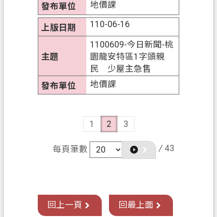
地價課
110-06-16
1100609-今日新聞-桃
園龍安特區1字頭親
民 少屋主急售
地價課
1
2
3
/
43
每頁筆數
回上一頁
回最上面