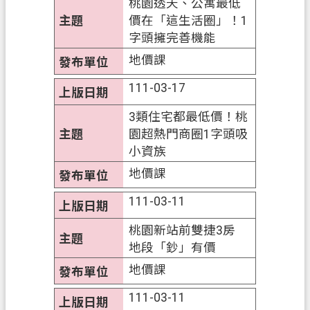
桃園透天、公寓最低
政
價在「這生活圈」！1
府
字頭擁完善機能
E
地價課
n
g
111-03-17
l
i
3類住宅都最低價！桃
s
園超熱門商圈1字頭吸
h
小資族
隱
地價課
私
111-03-11
權
政
桃園新站前雙捷3房
策
地段「鈔」有價
地價課
網
站
111-03-11
安