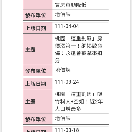
關
買房意願降低
通
地價課
訊
111-04-04
錄
桃園「這重劃區」房
檔
價漲第一！網揭致命
案
傷：永遠會被拿來扣
應
分
用
專
地價課
區
111-03-24
回
桃園「這重劃區」吸
首
竹科人+空姐！近2年
頁
人口增最多
網
地價課
站
111-03-18
導