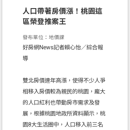
人口帶著房價漲！桃園這
業
務
區榮登推案王
資
訊
發布單位：地價課
便
好房網News記者賴心怡／綜合報
民
導
服
務
政
雙北房價連年高漲，使得不少人爭
府
相移入房價較為親民的桃園，龐大
資
訊
的人口紅利也帶動房市需求及發
公
展，根據桃園地政所資料顯示，桃
開
園8大生活圈中，人口移入前三名
機