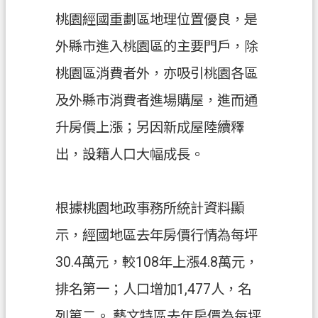
覽
桃園經國重劃區地理位置優良，是
外縣市進入桃園區的主要門戶，除
市
政
桃園區消費者外，亦吸引桃園各區
信
及外縣市消費者進場購屋，進而通
箱
升房價上漲；另因新成屋陸續釋
常
見
出，設籍人口大幅成長。
問
答
根據桃園地政事務所統計資料顯
地
政
示，經國地區去年房價行情為每坪
局
30.4萬元，較108年上漲4.8萬元，
桃
排名第一；人口增加1,477人，名
園
市
列第二。 藝文特區去年房價為每坪