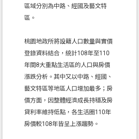
關
區域分別為中路、經國及藝文特
通
區。
訊
錄
檔
桃園地政所將設籍人口數量與實價
案
登錄資料結合，統計108年至110
應
用
年間8大重點生活區的人口與房價
專
漲跌分析。其中又以中路、經國、
區
藝文特區等地區人口增加最多；房
回
價方面，因整體經濟成長持穩及房
首
頁
貸利率維持低點，各生活圈110年
網
房價較108年皆呈上漲趨勢。
站
導