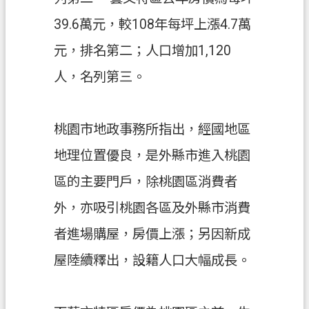
政
39.6萬元，較108年每坪上漲4.7萬
府
元，排名第二；人口增加1,120
E
n
人，名列第三。
g
l
i
s
桃園市地政事務所指出，經國地區
h
地理位置優良，是外縣市進入桃園
隱
區的主要門戶，除桃園區消費者
私
外，亦吸引桃園各區及外縣市消費
權
政
者進場購屋，房價上漲；另因新成
策
屋陸續釋出，設籍人口大幅成長。
網
站
安