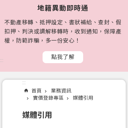
所
地籍異動即時通
屬
機
不動產移轉、抵押設定、書狀補給、查封、假
關
扣押、判決或調解移轉時，收到通知，保障產
認
權，防範詐騙，多一份安心！
識
我
點我了解
們
:::
訊
息
:::
公
首頁
業務資訊
告
實價登錄專區
媒體引用
申
辦
媒體引用
文
件