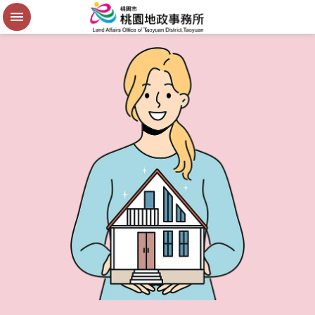
便
民
謄
本
進
階
搜
尋
桃
園
市
政
府