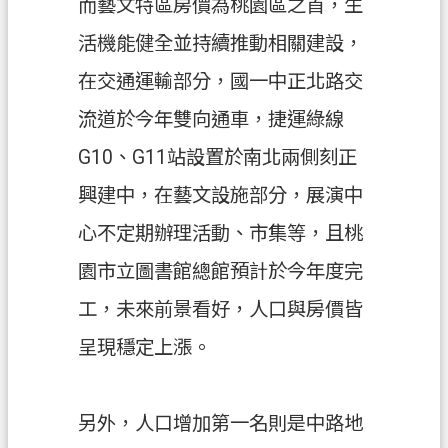
而藝文特區房價為桃園區之首，生
全
活機能健全並持續推動相關建設，
政
策
在交通運輸部分，國一中正北路交
政
流道於今年雙向通車，捷運綠線
府
G10、G11站設置於南北兩側刻正
網
站
興建中，在藝文設施部分，展演中
資
心不定期辦理活動、市集等，且桃
料
開
園市立圖書館總館預計於今年度完
放
工，未來前景看好，人口與房價皆
宣
告
呈現穩定上漲。
另外，人口增加第一名則是中路地