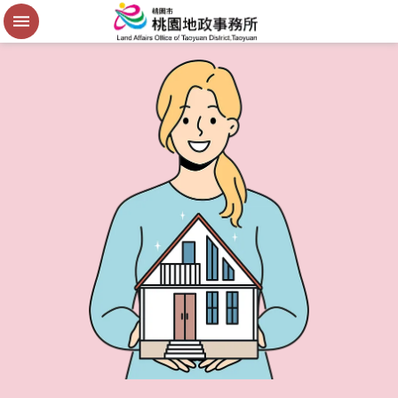
便
民
謄
本
進
階
搜
尋
桃
園
市
政
府