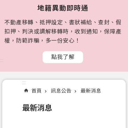
所
地籍異動即時通
屬
機
不動產移轉、抵押設定、書狀補給、查封、假
關
扣押、判決或調解移轉時，收到通知，保障產
認
權，防範詐騙，多一份安心！
識
我
點我了解
們
:::
訊
息
:::
公
首頁
訊息公告
最新消息
告
申
最新消息
辦
文
件