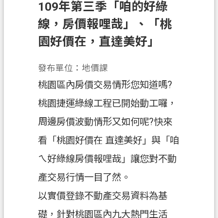
109年第三季「咱的好綠
業
線，房價報哩哉」、「桃
務
園好價在，直達美好」
資
訊
發布單位：地價課
便
桃園區內房價交易情形您知道嗎?
民
服
桃園捷運綠線工程已開始動工囉，
務
周邊房價波動情形又如何呢?快來
政
看「桃園好價在 直達美好」與「咱
府
資
ㄟ好綠線房價報哩哉」讓您對不動
訊
產交易行情一目了然。
公
開
以實價登錄不動產交易資料為基
機
礎，針對桃園區內九大熱門生活