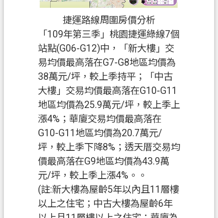
全
捷運路線周圍房價分析
政
策
「109年第三季」桃園捷運綠線7個
站點(G06-G12)中，「新大樓」交
政
易均價最高落在G7-G8地區均價為
府
38萬元/坪，較上季持平；「中古
網
大樓」交易均價最高落在G10-G11
站
資
地區均價為25.9萬元/坪，較上季上
料
漲4%；華廈交易均價最高落在
開
G10-G11地區均價為20.7萬元/
放
坪，較上季下降8%；透天厝交易均
宣
價最高落在G9地區均價為43.9萬
告
元/坪，較上季上漲4%。。
(註:新大樓為屋齡5年以內且11層樓
以上之住宅；中古大樓為屋齡6年
以上且11層樓以上之住宅；華廈為