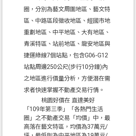
關
圈，分別為藝文周圍地區、藝文特
通
訊
區、中路區段徵收地區、經國市地
錄
重劃地區、中平地區、大有地區、
檔
青溪特區、站前地區、龍安地區與
案
捷運綠線7個站點，包含G06-G12
應
用
站點周邊250公尺(步行10分鐘)內
專
區
之地區進行價量分析，方便潛在需
求者快速掌握不動產交易行情。
回
桃園好價在 直達美好
首
頁
「109年第三季」「各熱門生活
圈」之不動產交易「均價」中，最
網
高落在藝文特區，均價為37萬元/
站
坪，最低則為中平地區為19萬元/
導