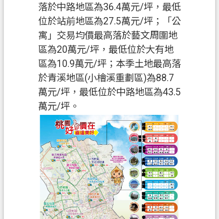
落於中路地區為36.4萬元/坪，最低
政
位於站前地區為27.5萬元/坪；「公
府
寓」交易均價最高落於藝文周圍地
E
區為20萬元/坪，最低位於大有地
n
g
區為10.9萬元/坪；本季土地最高落
l
於青溪地區(小檜溪重劃區)為88.7
i
s
萬元/坪，最低位於中路地區為43.5
h
萬元/坪。
隱
私
權
政
策
網
站
安