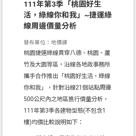
111年第3季「桃園好生
業
活，綠線你和我」~捷運綠
務
線周邊價量分析
資
訊
發布單位：地價課
便
桃園捷運綠線貫穿八德、桃園、蘆
民
服
竹及大園等區，沿線各地政事務所
務
攜手合作推出「桃園好生活，綠線
政
你和我」，針對沿線21個站點周邊
府
資
500公尺內之地區進行價量分析，
訊
111年第3季各建物型態(不包含1
公
開
樓)均價比較說明如下：
機