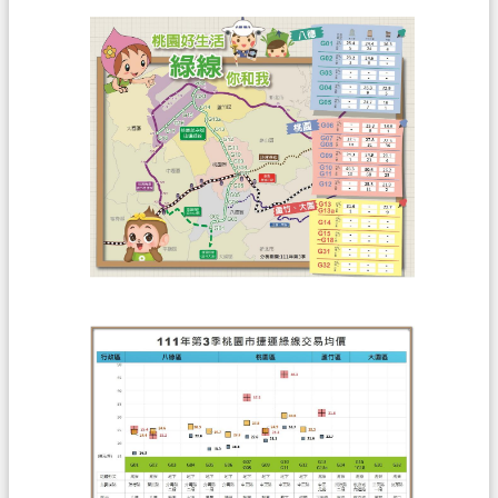
全
政
策
政
府
網
站
資
料
開
放
宣
告