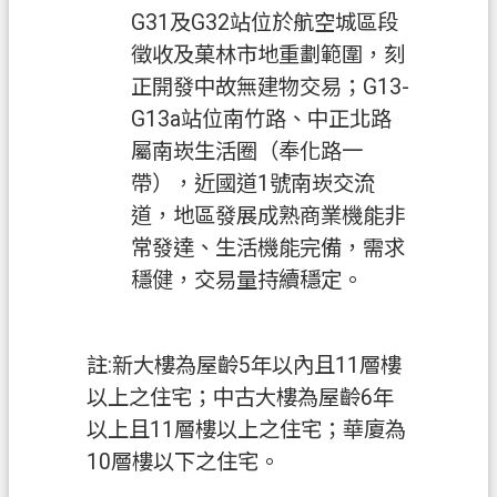
G31及G32站位於航空城區段
政
府
徵收及菓林市地重劃範圍，刻
正開發中故無建物交易；G13-
E
n
G13a站位南竹路、中正北路
g
屬南崁生活圈（奉化路一
l
i
帶），近國道1號南崁交流
s
道，地區發展成熟商業機能非
h
常發達、生活機能完備，需求
隱
穩健，交易量持續穩定。
私
權
政
註:新大樓為屋齡5年以內且11層樓
策
以上之住宅；中古大樓為屋齡6年
以上且11層樓以上之住宅；華廈為
網
10層樓以下之住宅。
站
安