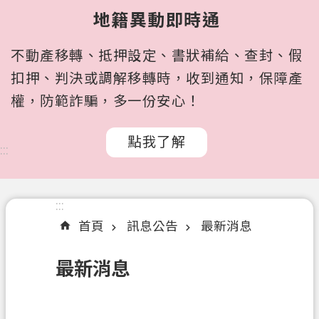
所
地籍異動即時通
屬
機
不動產移轉、抵押設定、書狀補給、查封、假
關
扣押、判決或調解移轉時，收到通知，保障產
認
權，防範詐騙，多一份安心！
識
我
點我了解
們
:::
訊
息
:::
公
首頁
訊息公告
最新消息
告
申
最新消息
辦
文
件