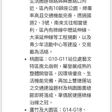
生活圈建德路與興豐路口附
覽
近，區內有10餘座公園，綠覆
率高且交通機能完善，透過國
市
道2、3號，南來北往相當便
政
信
利，區內有綠線中壢延伸線、
箱
大溪延伸線等工程規劃，以及
青少年活動中心等建設，交易
常
最為活絡。
見
問
桃園區：G10-G11站位處藝文
答
特區南北兩側，屬發展成熟的
整體開發區，因環境優良、生
地
活機能完備，再加上雙捷運站
政
局
之交通建設題材及桃園圖書總
館即將落成，單價居捷運綠線
桃
沿線之冠。
園
蘆竹及大園區：G14-G18、
市