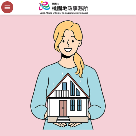
便
民
謄
本
進
階
搜
尋
桃
園
市
政
府