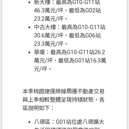
新大樓：最高為G10-G11站
關
46.3萬元/坪，最低為G02站
通
訊
23.2萬元/坪。
錄
中古大樓：最高為G10-G11站
30.6萬元/坪，最低為G06站
檔
23.3萬元/坪。
案
華廈：最高為G10-G11站26.2
應
用
萬元/坪，最低為G01站16.3萬
專
元/坪。
區
回
本季桃園捷運綠線周邊不動產交易
首
與上季相較整體呈現持穩狀態，各
頁
區說明如下：
網
八德區：G01站位處八德擴大
站
導