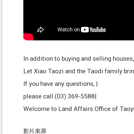
In addition to buying and selling houses
Let Xiao Taozi and the Taodi family bri
If you have any questions, |
please call (03) 369-5588|
Welcome to Land Affairs Office of Taoyu
影片來源