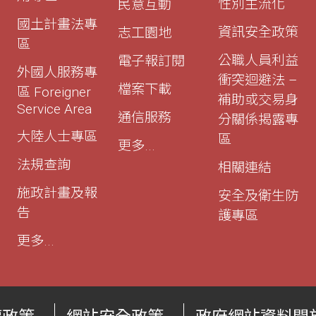
性別主流化
民意互動
國土計畫法專
資訊安全政策
志工園地
區
公職人員利益
電子報訂閱
外國人服務專
衝突迴避法 –
檔案下載
區 Foreigner
補助或交易身
Service Area
通信服務
分關係揭露專
大陸人士專區
區
更多...
法規查詢
相關連結
施政計畫及報
安全及衛生防
告
護專區
更多...