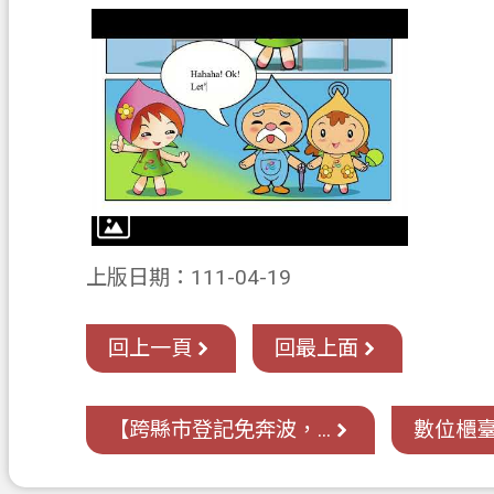
上版日期：111-04-19
回上一頁
回最上面
【跨縣市登記免奔波，...
數位櫃臺