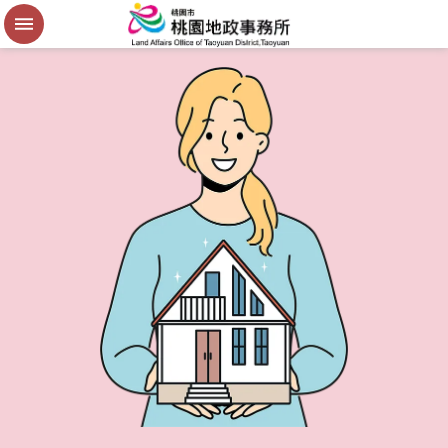
便
民
謄
本
進
階
搜
尋
桃
園
市
政
府