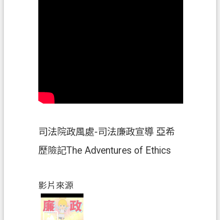
關
通
訊
錄
檔
案
應
用
專
區
司法院政風處-司法廉政宣導 亞希
歷險記The Adventures of Ethics
回
首
頁
影片來源
網
站
導