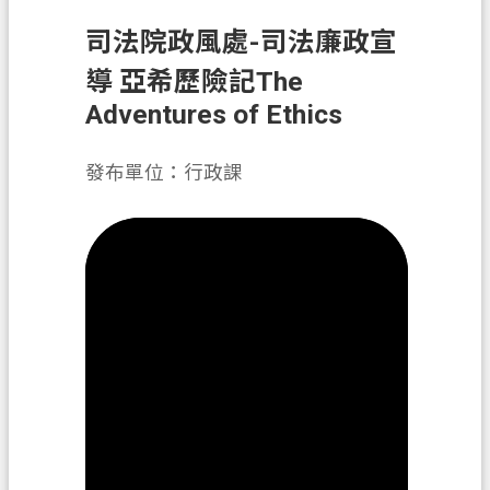
司法院政風處-司法廉政宣
業
務
導 亞希歷險記The
資
Adventures of Ethics
訊
便
發布單位：行政課
民
服
務
政
府
資
訊
公
開
機