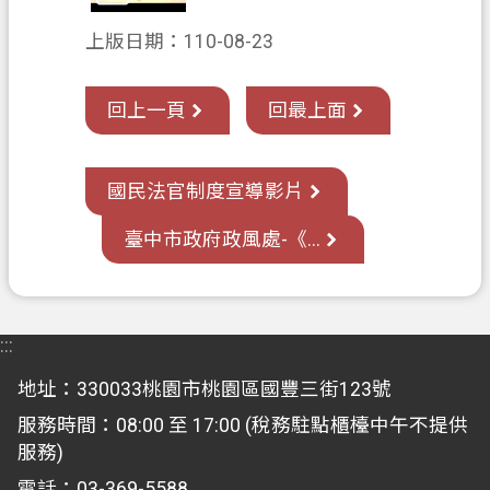
覽
上版日期：110-08-23
市
政
回上一頁
回最上面
信
箱
國民法官制度宣導影片
常
見
臺中市政府政風處-《...
問
答
地
:::
政
局
地址：330033桃園市桃園區國豐三街123號
服務時間：08:00 至 17:00 (稅務駐點櫃檯中午不提供
桃
服務)
園
市
電話：03-369-5588