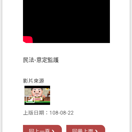
關
通
訊
錄
檔
案
應
民法-意定監護
用
專
區
影片來源
回
首
頁
上版日期：108-08-22
網
站
回上一頁
回最上面
導