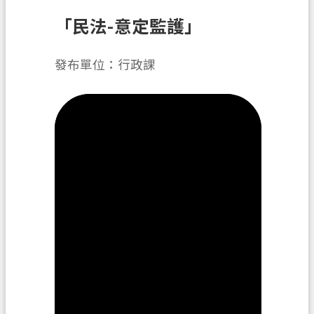
「民法-意定監護」
業
務
資
發布單位：行政課
訊
便
民
服
務
政
府
資
訊
公
開
機