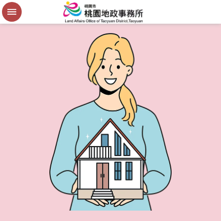
便
民
謄
本
進
階
搜
尋
桃
園
市
政
府