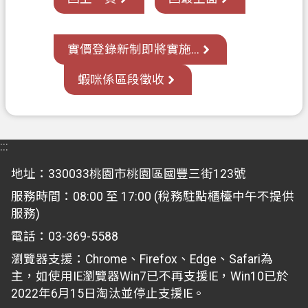
覽
市
實價登錄新制即將實施...
政
蝦咪係區段徵收
信
箱
常
見
:::
問
地址：330033桃園市桃園區國豐三街123號
答
服務時間：08:00 至 17:00 (稅務駐點櫃檯中午不提供
地
服務)
政
電話：03-369-5588
局
瀏覽器支援：Chrome、Firefox、Edge、Safari為
桃
主，如使用IE瀏覽器Win7已不再支援IE，Win10已於
園
2022年6月15日淘汰並停止支援IE。
市