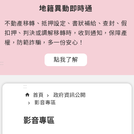
所
地籍異動即時通
屬
機
不動產移轉、抵押設定、書狀補給、查封、假
關
扣押、判決或調解移轉時，收到通知，保障產
認
權，防範詐騙，多一份安心！
識
我
點我了解
們
:::
訊
息
:::
公
首頁
政府資訊公開
告
影音專區
申
辦
影音專區
文
件