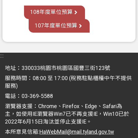
關
通
108年度單位預算
訊
107年度單位預算
錄
檔
案
:::
應
用
地址：330033桃園市桃園區國豐三街123號
專
服務時間：08:00 至 17:00 (稅務駐點櫃檯中午不提供
區
服務)
回
電話：03-369-5588
首
瀏覽器支援：Chrome、Firefox、Edge、Safari為
頁
主，如使用IE瀏覽器Win7已不再支援IE，Win10已於
2022年6月15日淘汰並停止支援IE。
網
站
本所意見信箱:
HaWebMail@mail.tyland.gov.tw
導