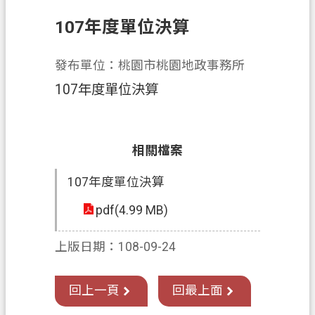
107年度單位決算
業
務
資
發布單位：桃園市桃園地政事務所
訊
107年度單位決算
便
民
服
相關檔案
務
107年度單位決算
政
府
pdf(4.99 MB)
資
訊
上版日期：108-09-24
公
開
回上一頁
回最上面
機