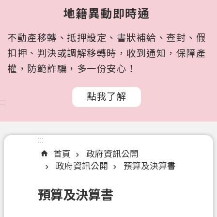
所
地籍異動即時通
屬
機
不動產移轉、抵押設定、書狀補給、查封、假
關
扣押、判決或調解移轉時，收到通知，保障產
認
權，防範詐騙，多一份安心！
識
我
點我了解
們
:::
訊
息
:::
公
首頁
政府資訊公開
告
政府資訊公開
預算及決算書
申
辦
預算及決算書
文
件