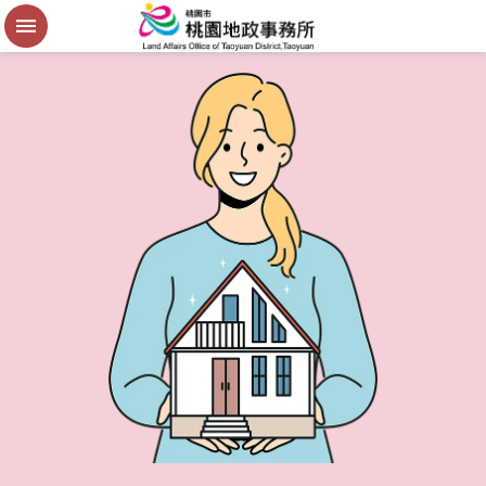
便
民
謄
本
進
階
搜
尋
桃
園
市
政
府