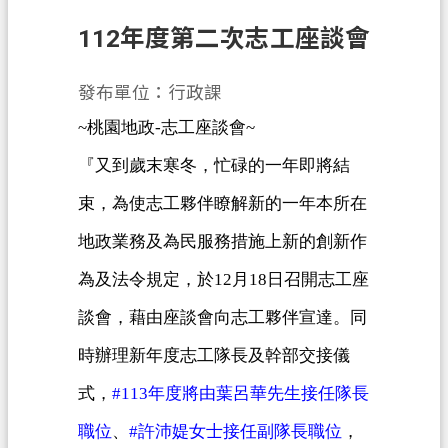
112年度第二次志工座談會
業
務
資
發布單位：行政課
訊
~
桃園地政
-
志工座談會
~
便
『又到歲末寒冬，忙碌的一年即將結
民
束，為使志工夥伴瞭解新的一年本所在
服
務
地政業務及為民服務措施上新的創新作
政
為及法令規定，於
12
月
18
日召開志工座
府
談會，藉由座談會向志工夥伴宣達。同
資
訊
時辦理新年度志工隊長及幹部交接儀
公
式，
#113
年度將由葉呂華先生接任隊長
開
職位
、
#
許沛媞女士接任副隊長職位
，
機