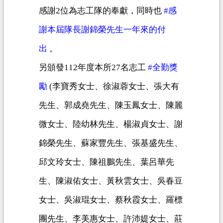
關
感謝
2
位為志工隊的奉獻，同時也
#
感
通
謝本屆隊長謝錦榮先生一年來的付
訊
錄
出
。
檔
另頒發
112
年度本所
27
名志工
#
全勤獎
案
勵
(
李寶秀女士、徐淑蓉女士、張大有
應
用
先生、郭成堯先生、陳玉鳳女士、陳麗
專
微女士、陸幼林先生、楊淑貞女士、謝
區
錦榮先生、蘇家豐先生、張基盛先生、
回
邱文玲女士、陳祖鵬先生、葉呂華先
首
頁
生、陳淑佑女士、黃秋雲女士、吳春豆
網
女士、吳淑琨女士、蔡秋霞女士、羅標
站
團先生、李美惠女士、許沛媞女士、莊
導