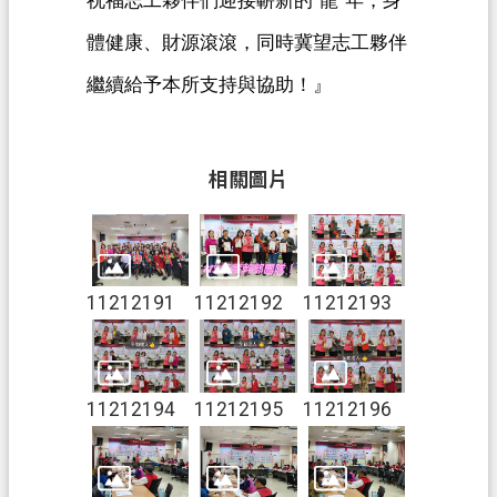
政
體健康、財源滾滾，同時冀望志工夥伴
府
繼續給予本所支持與協助！
』
E
n
g
l
相關圖片
i
s
h
隱
11212191
11212192
11212193
私
權
政
策
11212194
11212195
11212196
網
站
安