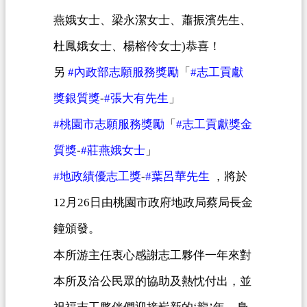
覽
燕娥女士、梁永潔女士、蕭振濱先生、
市
杜鳳娥女士、楊榕伶女士
)
恭喜！
政
另
#
內政部志願服務獎勵
「
#
志工貢獻
信
箱
獎銀質獎
-
#
張大有先生
」
#
桃園市志願服務獎勵
「
#
志工貢獻獎金
常
見
質獎
-
#
莊燕娥女士
」
問
#
地政績優志工獎
-
#
葉呂華先生
，將於
答
12
月
26
日由桃園市政府地政局蔡局長金
地
政
鐘頒發。
局
本所游主任衷心感謝志工夥伴一年來對
桃
本所及洽公民眾的協助及熱忱付出，並
園
市
祝福志工夥伴們迎接嶄新的
‘
龍
’
年，身