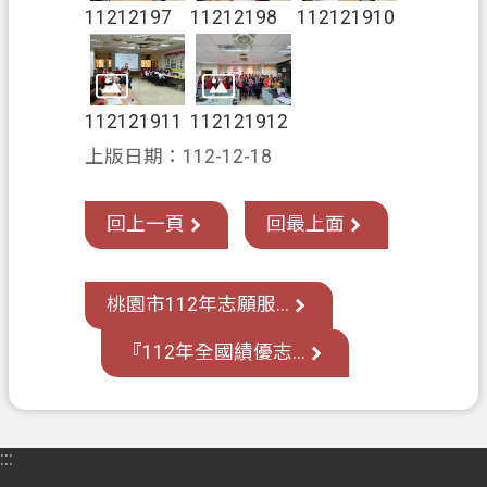
11212197
11212198
112121910
全
政
策
政
112121911
112121912
府
上版日期：112-12-18
網
站
回上一頁
回最上面
資
料
開
桃園市112年志願服...
放
宣
『112年全國績優志...
告
:::