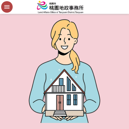
便
民
謄
本
進
階
搜
尋
桃
園
市
政
府