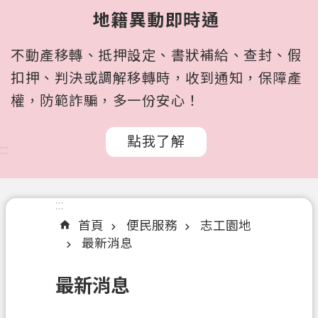
所
地籍異動即時通
屬
機
不動產移轉、抵押設定、書狀補給、查封、假
關
扣押、判決或調解移轉時，收到通知，保障產
認
權，防範詐騙，多一份安心！
識
我
點我了解
們
:::
訊
息
:::
公
首頁
便民服務
志工園地
告
最新消息
申
辦
最新消息
文
件