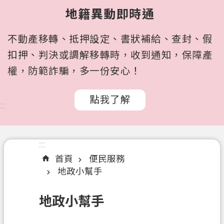
所
地籍異動即時通
屬
機
不動產移轉、抵押設定、書狀補給、查封、假
關
扣押、判決或調解移轉時，收到通知，保障產
認
權，防範詐騙，多一份安心！
識
我
點我了解
們
:::
訊
息
:::
公
首頁
便民服務
告
地政小幫手
申
辦
地政小幫手
文
件