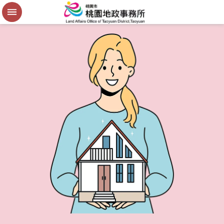
便
民
謄
本
進
階
搜
尋
桃
園
市
政
府