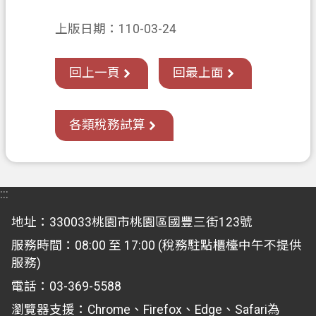
關
通
上版日期：110-03-24
訊
錄
回上一頁
回最上面
檔
案
各類稅務試算
應
用
專
區
:::
回
地址：330033桃園市桃園區國豐三街123號
首
服務時間：08:00 至 17:00 (稅務駐點櫃檯中午不提供
頁
服務)
網
電話：03-369-5588
站
瀏覽器支援：Chrome、Firefox、Edge、Safari為
導