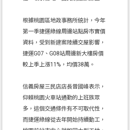
覽
市
根據桃園區地政事務所統計，今年
政
第一季捷運綠線周邊站點房市實價
信
箱
資料，受到新建案陸續交屋影響，
常
捷運G07、G08站周邊新大樓房價
見
較上季上漲11%，均價38萬。
問
答
信義房屋三民店店長曾國峰表示，
地
政
仰賴桃園火車站通勤的上班族眾
局
多，這個交通條件有不可取代性，
桃
而捷運綠線從去年開始持續動工，
園
市