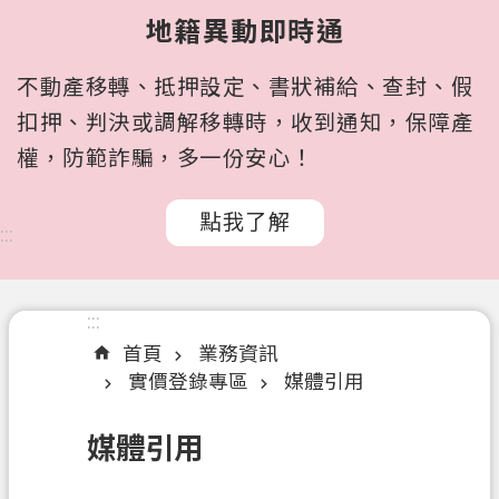
所
地籍異動即時通
屬
機
不動產移轉、抵押設定、書狀補給、查封、假
關
扣押、判決或調解移轉時，收到通知，保障產
認
權，防範詐騙，多一份安心！
識
我
點我了解
們
:::
訊
息
:::
公
首頁
業務資訊
告
實價登錄專區
媒體引用
申
辦
媒體引用
文
件