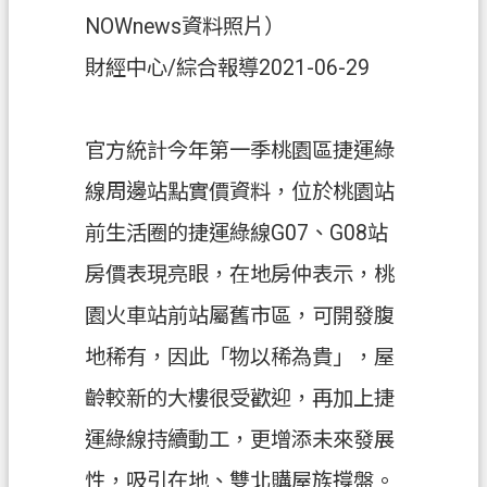
關
NOWnews資料照片）
通
財經中心/綜合報導2021-06-29
訊
錄
檔
官方統計今年第一季桃園區捷運綠
案
線周邊站點實價資料，位於桃園站
應
用
前生活圈的捷運綠線G07、G08站
專
房價表現亮眼，在地房仲表示，桃
區
園火車站前站屬舊市區，可開發腹
回
地稀有，因此「物以稀為貴」，屋
首
頁
齡較新的大樓很受歡迎，再加上捷
網
運綠線持續動工，更增添未來發展
站
性，吸引在地、雙北購屋族撐盤。
導