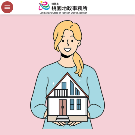
便
民
謄
本
進
階
搜
尋
桃
園
市
政
府