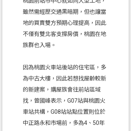
桃園前站市中心就如同大型工地，
政
雖然需經歷交通黑暗期，但也讓當
府
地的買賣雙方預期心理提高，因此
E
n
不僅有雙北客支撐房價，桃園在地
g
l
族群也入場。
i
s
h
因為桃園火車站後站的住宅區，多
隱
為中古大樓，因此若想找屋齡較新
私
權
的新建案，購屋族會往前站區域
政
找，曾國峰表示，G07站與桃園火
策
車站共構，G08站站點位置則位於
網
站
中正路永和市場前，多為4、50年
安