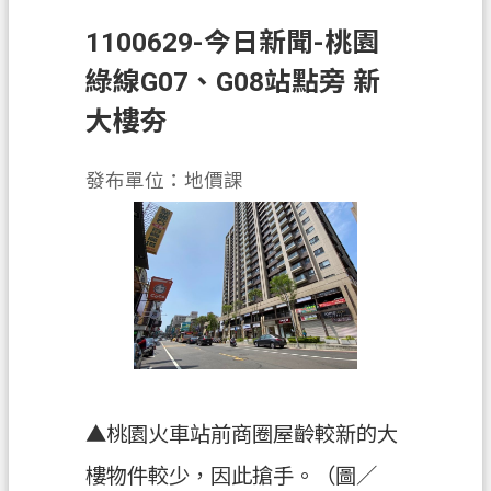
1100629-今日新聞-桃園
業
務
綠線G07、G08站點旁 新
資
大樓夯
訊
便
發布單位：地價課
民
服
務
政
府
資
訊
公
開
▲桃園火車站前商圈屋齡較新的大
樓物件較少，因此搶手。（圖／
機