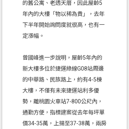
的舊公寓、老透天厝，因此屋齡5
全
政
年內的大樓「物以稀為貴」，去年
策
下半年開始詢問度就很高，也有一
政
定漲幅。
府
網
站
曾國峰進一步說明，屋齡5年內的
資
料
新大樓多位於捷運綠線G08站周邊
開
的中華路、民族路上，約有4-5棟
放
宣
大樓，不僅有未來捷運站利多優
告
勢，離桃園火車站7-800公尺內，
通勤方便，指標建案從去年每坪單
價34-35萬，上揚至37-38萬，兩房