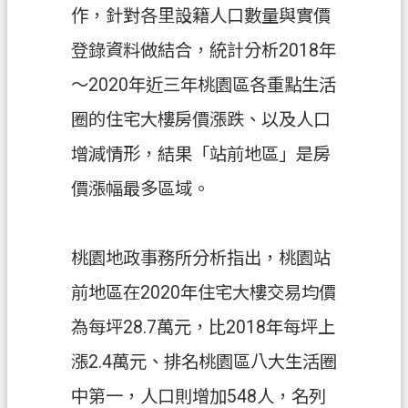
關
作，針對各里設籍人口數量與實價
通
登錄資料做結合，統計分析2018年
訊
錄
～2020年近三年桃園區各重點生活
圈的住宅大樓房價漲跌、以及人口
檔
案
增減情形，結果「站前地區」是房
應
價漲幅最多區域。
用
專
區
桃園地政事務所分析指出，桃園站
回
前地區在2020年住宅大樓交易均價
首
頁
為每坪28.7萬元，比2018年每坪上
漲2.4萬元、排名桃園區八大生活圈
網
站
中第一，人口則增加548人，名列
導