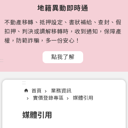
所
地籍異動即時通
屬
機
不動產移轉、抵押設定、書狀補給、查封、假
關
扣押、判決或調解移轉時，收到通知，保障產
認
權，防範詐騙，多一份安心！
識
我
點我了解
們
:::
訊
息
:::
公
首頁
業務資訊
告
實價登錄專區
媒體引用
申
辦
媒體引用
文
件