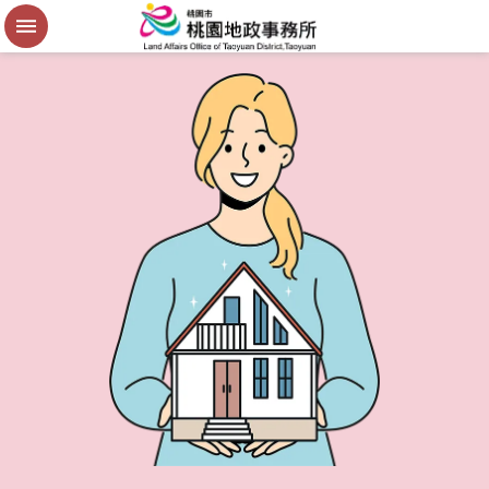
便
民
謄
本
進
階
搜
尋
桃
園
市
政
府