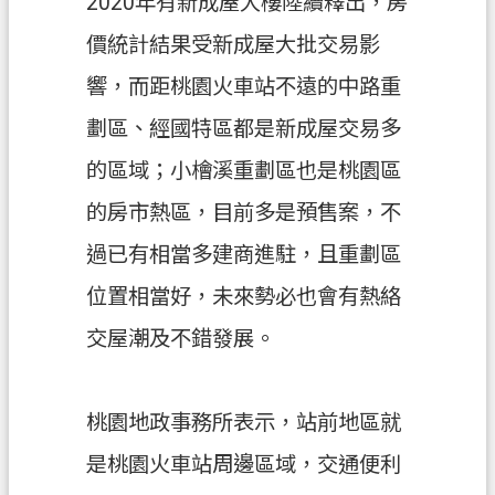
2020年有新成屋大樓陸續釋出，房
政
價統計結果受新成屋大批交易影
府
響，而距桃園火車站不遠的中路重
E
n
劃區、經國特區都是新成屋交易多
g
l
的區域；小檜溪重劃區也是桃園區
i
s
的房市熱區，目前多是預售案，不
h
過已有相當多建商進駐，且重劃區
隱
位置相當好，未來勢必也會有熱絡
私
權
交屋潮及不錯發展。
政
策
桃園地政事務所表示，站前地區就
網
站
是桃園火車站周邊區域，交通便利
安