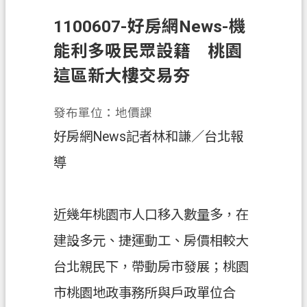
1100607-好房網News-機
業
務
能利多吸民眾設籍 桃園
資
這區新大樓交易夯
訊
便
發布單位：地價課
民
好房網News記者林和謙／台北報
服
務
導
政
府
近幾年桃園市人口移入數量多，在
資
訊
建設多元、捷運動工、房價相較大
公
台北親民下，帶動房市發展；桃園
開
市桃園地政事務所與戶政單位合
機