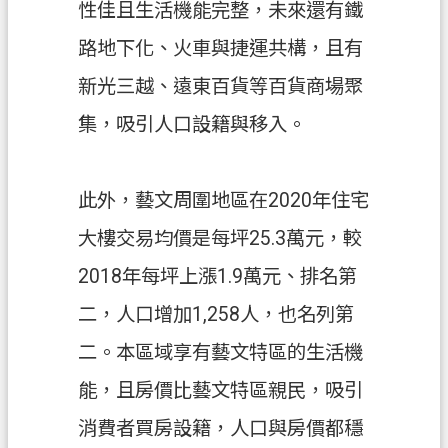
性佳且生活機能完整，未來還有鐵
全
政
路地下化、火車與捷運共構，且有
策
新光三越、遠東百貨等百貨商場聚
政
集，吸引人口設籍與移入。
府
網
站
此外，藝文周圍地區在2020年住宅
資
料
大樓交易均價是每坪25.3萬元，較
開
2018年每坪上漲1.9萬元、排名第
放
宣
二，人口增加1,258人，也名列第
告
二。本區域享有藝文特區的生活機
能，且房價比藝文特區親民，吸引
消費者買房設籍，人口與房價都穩