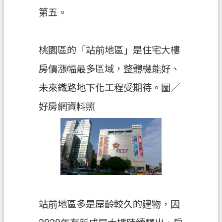
第五。
覽
市
政
桃園區的「站前地區」是住宅大樓
信
房價漲幅最多區域，整體機能好、
箱
未來鐵路地下化工程受期待。圖／
常
見
好房網資料照
問
答
地
政
局
桃
站前地區多是屋齡較久的建物，因
園
市