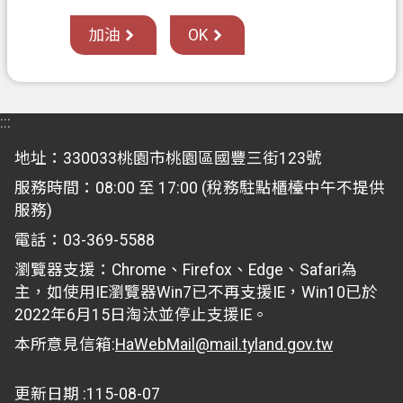
關
加油
OK
通
訊
錄
檔
:::
案
地址：330033桃園市桃園區國豐三街123號
應
用
服務時間：08:00 至 17:00 (稅務駐點櫃檯中午不提供
專
服務)
區
電話：03-369-5588
瀏覽器支援：Chrome、Firefox、Edge、Safari為
回
主，如使用IE瀏覽器Win7已不再支援IE，Win10已於
首
2022年6月15日淘汰並停止支援IE。
頁
本所意見信箱:
HaWebMail@mail.tyland.gov.tw
網
站
更新日期
115-08-07
導