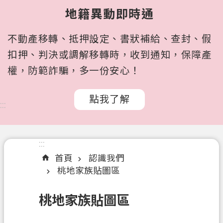
所
地籍異動即時通
屬
機
不動產移轉、抵押設定、書狀補給、查封、假
關
扣押、判決或調解移轉時，收到通知，保障產
認
權，防範詐騙，多一份安心！
識
我
點我了解
們
:::
訊
息
:::
公
首頁
認識我們
告
桃地家族貼圖區
申
辦
桃地家族貼圖區
文
件