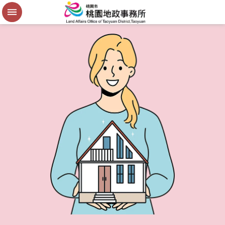
便
民
謄
本
進
階
搜
尋
桃
園
市
政
府