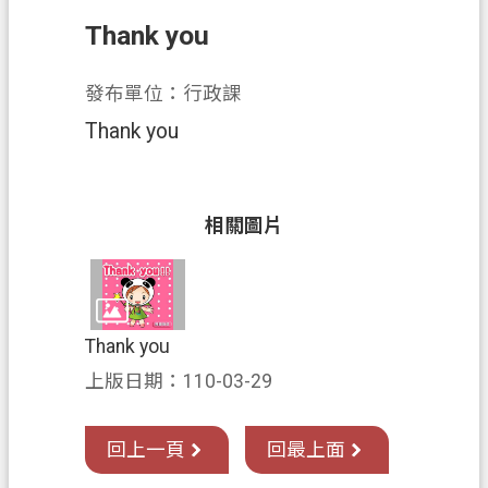
Thank you
業
務
發布單位：行政課
資
訊
Thank you
便
民
服
相關圖片
務
政
府
Thank you
資
訊
上版日期：110-03-29
公
開
回上一頁
回最上面
機