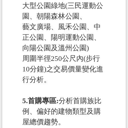
大型公園綠地(三民運動公
全
政
園、朝陽森林公園、
策
藝文廣場、風禾公園、中
政
正公園、陽明運動公園、
府
網
向陽公園及溫州公園)
站
周圍半徑250公尺內(步行
資
料
10分鐘)之交易價量變化進
開
行分析。
放
宣
告
5.首購專區:
分析首購族比
例、偏好的建物類型及購
屋總價趨勢。