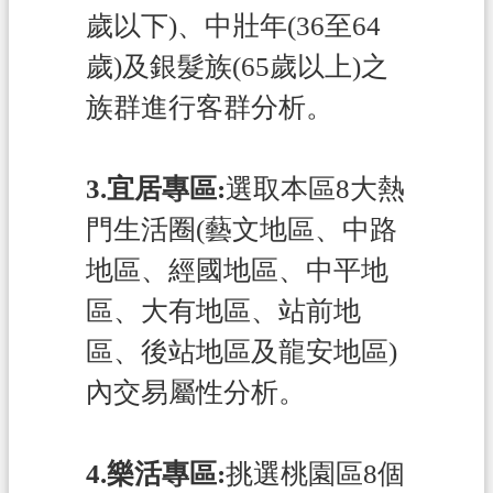
政
歲以下)、中壯年(36至64
府
歲)及銀髮族(65歲以上)之
E
族群進行客群分析。
n
g
l
i
3.宜居專區:
選取本區8大熱
s
h
門生活圈(藝文地區、中路
地區、經國地區、中平地
隱
私
區、大有地區、站前地
權
區、後站地區及龍安地區)
政
策
內交易屬性分析。
網
站
4.樂活專區:
挑選桃園區8個
安