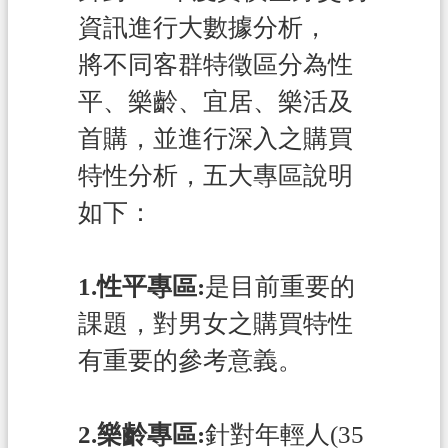
資訊進行大數據分析，
覽
將不同客群特徵區分為性
市
政
平、樂齡、宜居、樂活及
信
首購，並進行深入之購買
箱
特性分析，五大專區說明
常
見
如下：
問
答
1.性平專區:
是目前重要的
地
課題，對男女之購買特性
政
局
有重要的參考意義。
桃
園
2.樂齡專區:
針對年輕人(35
市