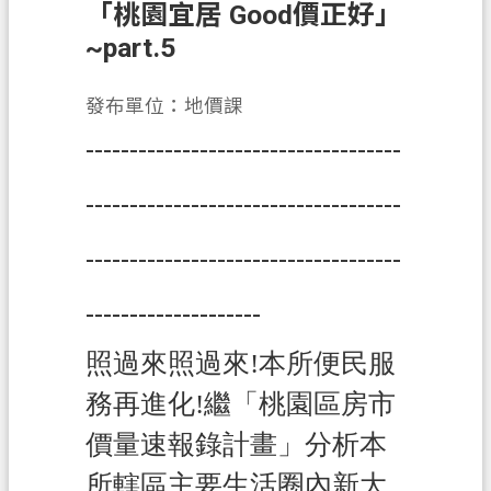
「桃園宜居 Good價正好」
業
~part.5
務
資
發布單位：地價課
訊
------------------------------------
便
民
------------------------------------
服
務
------------------------------------
政
--------------------
府
資
照過來照過來!本所便民服
訊
務再進化!繼「桃園區房市
公
開
價量速報錄計畫」分析本
機
所轄區主要生活圈內新大