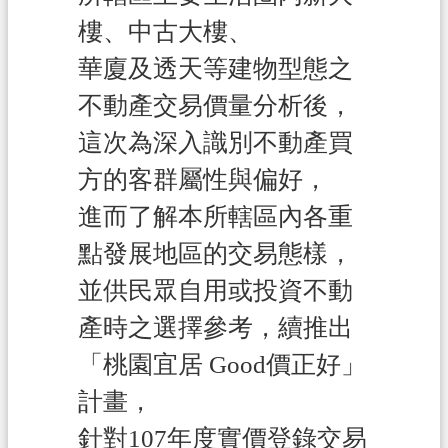
關
樓、中古大樓、
通
訊
華廈及透天等建物型態之
錄
不動產交易價量分析後，
檔
這次為深入識別不動產買
案
方的客群屬性與偏好，
應
用
進而了解本所轄區內各重
專
點發展地區的交易態樣，
區
並供民眾自用或投資不動
回
產時之選擇參考，續推出
首
頁
「桃園宜居 Good價正好」
網
計畫，
站
針對107年度實價登錄交易
導