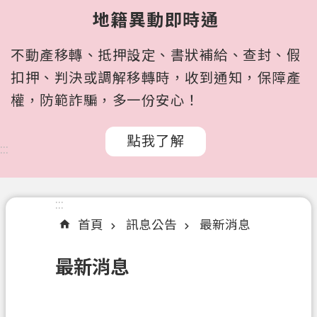
所
地籍異動即時通
屬
機
不動產移轉、抵押設定、書狀補給、查封、假
關
扣押、判決或調解移轉時，收到通知，保障產
認
權，防範詐騙，多一份安心！
識
我
點我了解
們
:::
訊
息
:::
公
首頁
訊息公告
最新消息
告
申
最新消息
辦
文
件