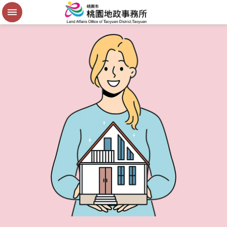
便
民
謄
本
進
階
搜
尋
桃
園
市
政
府