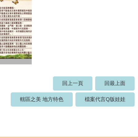
回上一頁
回最上面
轄區之美 地方特色
檔案代言Q版娃娃