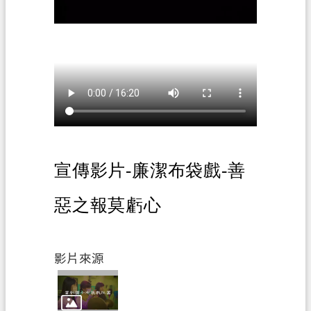
關
通
訊
錄
檔
案
應
用
專
宣傳影片-廉潔布袋戲-善
區
惡之報莫虧心
回
首
頁
影片來源
網
站
導