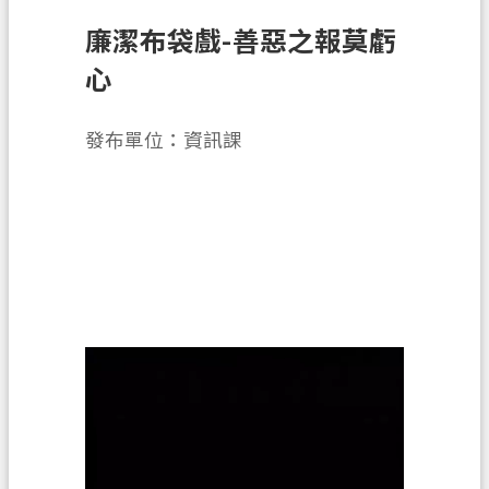
廉潔布袋戲-善惡之報莫虧
業
務
心
資
訊
發布單位：資訊課
便
民
服
務
政
府
資
訊
公
開
機