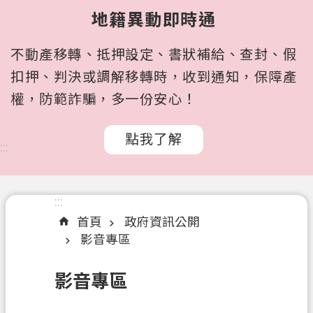
所
地籍異動即時通
屬
機
不動產移轉、抵押設定、書狀補給、查封、假
關
扣押、判決或調解移轉時，收到通知，保障產
認
權，防範詐騙，多一份安心！
識
我
點我了解
們
:::
訊
息
:::
公
首頁
政府資訊公開
告
影音專區
申
辦
影音專區
文
件