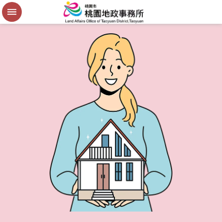
便
民
謄
本
進
階
搜
尋
桃
園
市
政
府