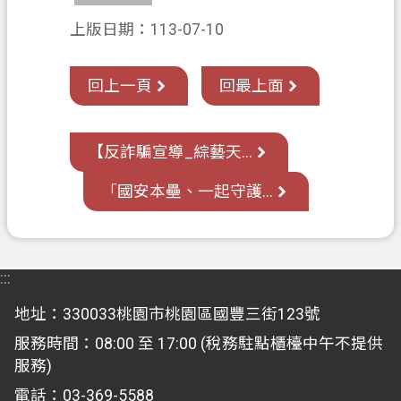
覽
上版日期：113-07-10
市
政
回上一頁
回最上面
信
箱
【反詐騙宣導_綜藝天...
常
見
「國安本壘、一起守護...
問
答
地
:::
政
局
地址：330033桃園市桃園區國豐三街123號
服務時間：08:00 至 17:00 (稅務駐點櫃檯中午不提供
桃
服務)
園
市
電話：03-369-5588