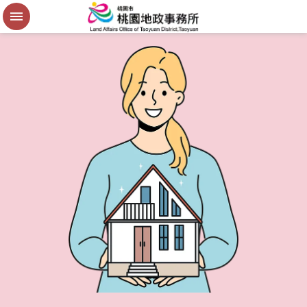
便
民
謄
本
進
階
搜
尋
桃
園
市
政
府