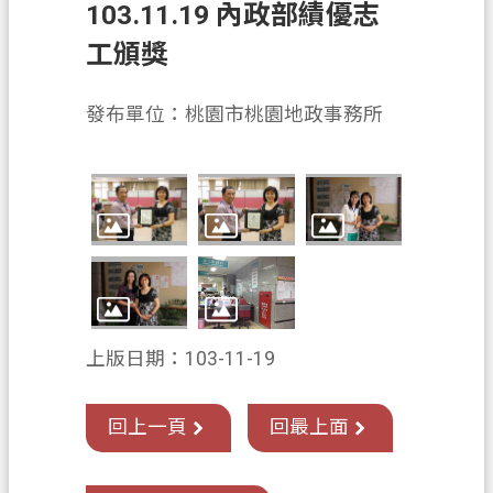
103.11.19 內政部績優志
業
工頒獎
務
資
發布單位：桃園市桃園地政事務所
訊
便
民
服
務
政
府
資
上版日期：103-11-19
訊
公
回上一頁
回最上面
開
機