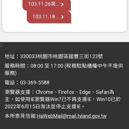
關
103.11.26第...
通
103.11.18 ...
訊
錄
檔
:::
案
應
地址：330033桃園市桃園區國豐三街123號
用
服務時間：08:00 至 17:00 (稅務駐點櫃檯中午不提供
專
服務)
區
電話：03-369-5588
回
瀏覽器支援：Chrome、Firefox、Edge、Safari為
首
主，如使用IE瀏覽器Win7已不再支援IE，Win10已於
頁
2022年6月15日淘汰並停止支援IE。
網
本所意見信箱:
HaWebMail@mail.tyland.gov.tw
站
導