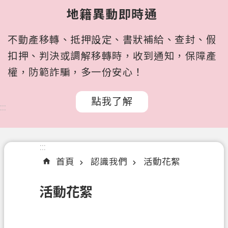
所
地籍異動即時通
屬
機
不動產移轉、抵押設定、書狀補給、查封、假
關
扣押、判決或調解移轉時，收到通知，保障產
認
權，防範詐騙，多一份安心！
識
我
點我了解
們
:::
訊
息
:::
公
首頁
認識我們
活動花絮
告
申
活動花絮
辦
文
件