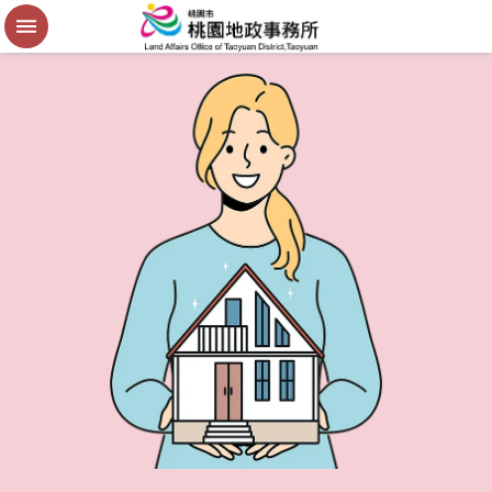
便
民
謄
本
進
階
搜
尋
桃
園
市
政
府