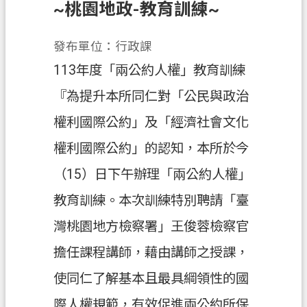
~桃園地政-教育訓練~
業
務
發布單位：行政課
資
113年度「兩公約人權」教育訓練
訊
『為提升本所同仁對「公民與政治
便
權利國際公約」及「經濟社會文化
民
服
權利國際公約」的認知，本所於今
務
（15）日下午辦理「兩公約人權」
政
教育訓練。本次訓練特別聘請「臺
府
資
灣桃園地方檢察署」王俊蓉檢察官
訊
擔任課程講師，藉由講師之授課，
公
開
使同仁了解基本且最具綱領性的國
機
際人權規範，有效促進兩公約所保