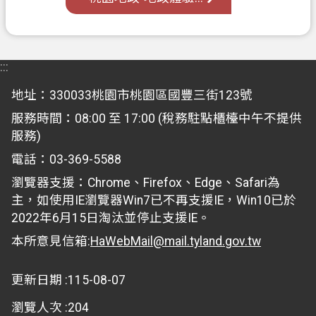
覽
市
政
:::
信
地址：330033桃園市桃園區國豐三街123號
箱
服務時間：08:00 至 17:00 (稅務駐點櫃檯中午不提供
常
服務)
見
電話：03-369-5588
問
答
瀏覽器支援：Chrome、Firefox、Edge、Safari為
主，如使用IE瀏覽器Win7已不再支援IE，Win10已於
地
2022年6月15日淘汰並停止支援IE。
政
本所意見信箱:
HaWebMail@mail.tyland.gov.tw
局
桃
更新日期
115-08-07
園
瀏覽人次
204
市