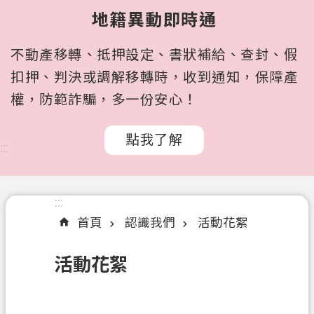
所
地籍異動即時通
屬
機
不動產移轉、抵押設定、書狀補給、查封、假
關
扣押、判決或調解移轉時，收到通知，保障產
認
權，防範詐騙，多一份安心！
識
我
點我了解
們
:::
訊
息
:::
公
首頁
認識我們
活動花絮
告
申
活動花絮
辦
文
件