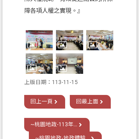
關
障各項人權之實現。』
通
訊
錄
檔
案
應
用
專
區
上版日期：113-11-15
回
回上一頁
回最上面
首
頁
網
~桃園地政-113年...
站
~桃園地政-地政體驗...
導