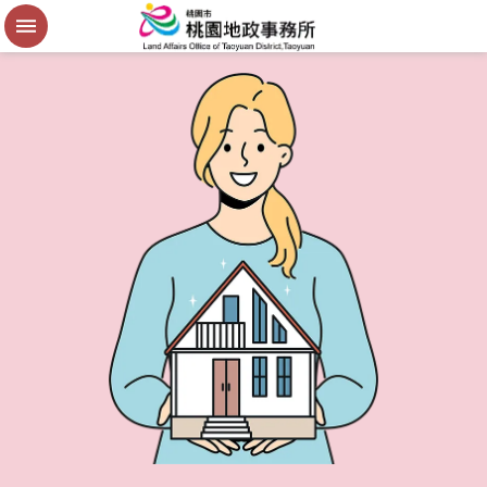
便
民
謄
本
進
階
搜
尋
桃
園
市
政
府