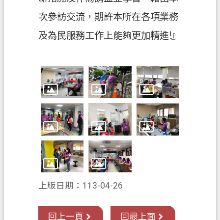
關
次參訪交流，期許本所在各項業務
通
訊
及為民服務工作上能夠更加精進!』
錄
檔
案
應
用
專
區
回
首
頁
上版日期：113-04-26
網
站
回上一頁
回最上面
導