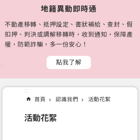
所
地籍異動即時通
屬
機
不動產移轉、抵押設定、書狀補給、查封、假
關
扣押、判決或調解移轉時，收到通知，保障產
認
權，防範詐騙，多一份安心！
識
我
點我了解
們
:::
訊
息
:::
公
首頁
認識我們
活動花絮
告
申
活動花絮
辦
文
件