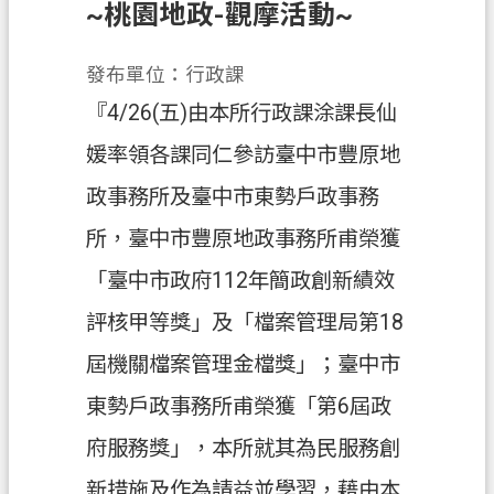
~桃園地政-觀摩活動~
業
務
發布單位：行政課
資
『4/26(五)由本所行政課涂課長仙
訊
媛率領各課同仁參訪臺中市豐原地
便
政事務所及臺中市東勢戶政事務
民
服
所，臺中市豐原地政事務所甫榮獲
務
「臺中市政府112年簡政創新績效
政
評核甲等獎」及「檔案管理局第18
府
資
屆機關檔案管理金檔獎」；臺中市
訊
東勢戶政事務所甫榮獲「第6屆政
公
開
府服務獎」，本所就其為民服務創
機
新措施及作為請益並學習，藉由本