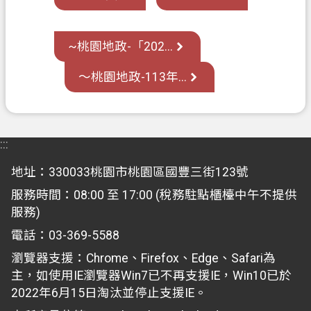
覽
市
~桃園地政-「202...
政
～桃園地政-113年...
信
箱
常
見
:::
問
地址：330033桃園市桃園區國豐三街123號
答
服務時間：08:00 至 17:00 (稅務駐點櫃檯中午不提供
地
服務)
政
電話：03-369-5588
局
瀏覽器支援：Chrome、Firefox、Edge、Safari為
桃
主，如使用IE瀏覽器Win7已不再支援IE，Win10已於
園
2022年6月15日淘汰並停止支援IE。
市