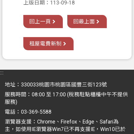
上版日期：113-09-18
政
府
回上一頁
回最上面
E
n
g
l
租屋電費新制
i
s
h
:::
隱
私
地址：330033桃園市桃園區國豐三街123號
權
服務時間：08:00 至 17:00 (稅務駐點櫃檯中午不提供
政
服務)
策
電話：03-369-5588
網
瀏覽器支援：Chrome、Firefox、Edge、Safari為
站
主，如使用IE瀏覽器Win7已不再支援IE，Win10已於
安