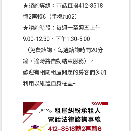
關
★諮詢專線：市話直撥412-8518
通
轉2再轉6（手機加02）
訊
錄
★諮詢時段：每週一至週五上午
檔
9:00-12:30、下午1:30-5:00
案
（免費諮詢，每通諮詢時間20分
應
用
鐘，逾時將自動結束服務）。
專
歡迎有相關租屋問題的房客們多加
區
利用以維護自身權益~
回
首
頁
網
站
導