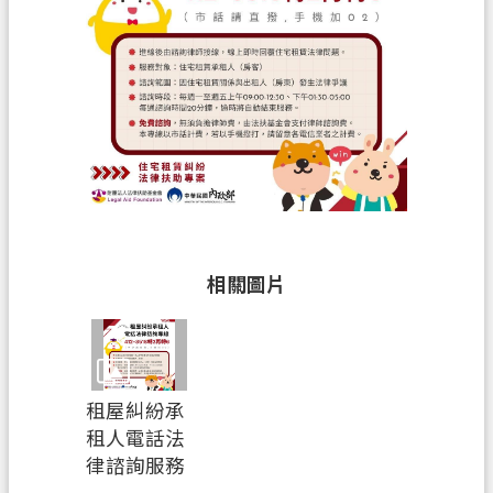
覽
市
政
信
箱
常
見
問
答
相關圖片
地
政
局
租屋糾紛承
桃
租人電話法
園
律諮詢服務
市