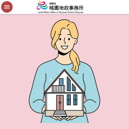
便
民
謄
本
進
階
搜
尋
桃
園
市
政
府