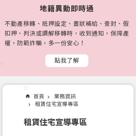
所
地籍異動即時通
屬
機
不動產移轉、抵押設定、書狀補給、查封、假
關
扣押、判決或調解移轉時，收到通知，保障產
認
權，防範詐騙，多一份安心！
識
我
點我了解
們
:::
訊
息
:::
公
首頁
業務資訊
告
租賃住宅宣導專區
申
辦
租賃住宅宣導專區
文
件