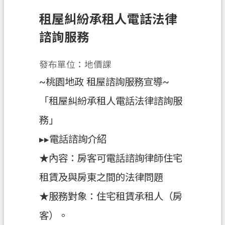
租屋糾紛承租人電話法律
業
務
諮詢服務
資
訊
發布單位：地價課
便
~桃園地政 租屋諮詢服務宣導~
民
「租屋糾紛承租人電話法律諮詢服
服
務
務」
政
▸▸電話諮詢介紹
府
★內容：房客可電話諮詢律師住宅
資
訊
租賃及與房東之間的法律問題
公
★服務對象：住宅租賃承租人（房
開
客）。
機